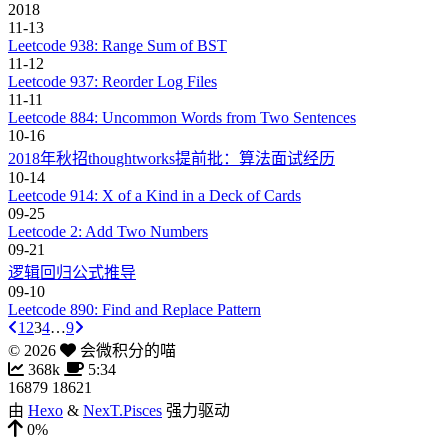
2018
11-13
Leetcode 938: Range Sum of BST
11-12
Leetcode 937: Reorder Log Files
11-11
Leetcode 884: Uncommon Words from Two Sentences
10-16
2018年秋招thoughtworks提前批：算法面试经历
10-14
Leetcode 914: X of a Kind in a Deck of Cards
09-25
Leetcode 2: Add Two Numbers
09-21
逻辑回归公式推导
09-10
Leetcode 890: Find and Replace Pattern
1
2
3
4
…
9
©
2026
会微积分的喵
368k
5:34
16879
18621
由
Hexo
&
NexT.Pisces
强力驱动
0%