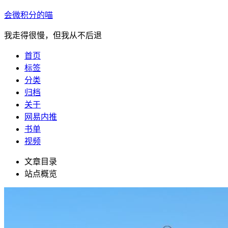
会微积分的喵
我走得很慢，但我从不后退
首页
标签
分类
归档
关于
网易内推
书单
视频
文章目录
站点概览