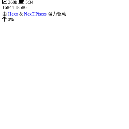
368k
5:34
16844
18586
由
Hexo
&
NexT.Pisces
强力驱动
0%