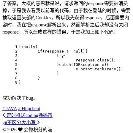
了答案，大概的意思就是说，请求返回的response需要被消费
掉，于是我去看我以前写的代码，由于我在登陆的时候，需要
抽取返回头部的Cookies，所以我先获得response，后面需要内
容时，我在把response解析出来，然而解析之后我却没有关闭
response，所以造成这样的错误，于是我加上如下代码：
1
finally
{
2
if
(response != 
null
){
3
try
{
4
			response.close();
5
		}
catch
(IOException e){
6
			e.printStackTrace();
7
		}
8
	}
9
}
成功解决了bug。
# JAVA
# Httpclient
定时推送coding挣码币
git不区分大小写
©
2026
会微积分的喵