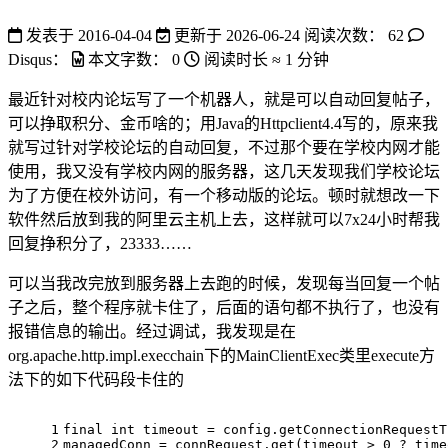
发表于
2016-04-04
更新于
2026-06-24
阅读次数：
62
Disqus：
本文字数：
0
阅读时长 ≈
1 分钟
最近针对校内论坛写了一个机器人，就是可以自动回复帖子，
可以挣取积分、金币啥的；用Java的Httpclient4.4写的，原来我
就写过针对学校论坛的自动回复，不过那个要在学校内网才能
使用，我又没有学校内网的服务器，这几天发现我们学校论坛
为了方便在校外访问，有一个移动版的论坛。顿时就想改一下
软件然后放到我的阿里云主机上去，这样就可以7x24小时帮我
回复挣积分了，23333……
可以当我改完放到服务器上去跑的时候，发现每当回复一个帖
子之后，整个程序就卡住了，后面的语句都不执行了，也没有
报错信息的输出。经过调试，我发现是在
org.apache.http.impl.execchain下的MainClientExec类里execute方
法下的如下代码段卡住的
1
final
int
timeout
=
 config.getConnectionRequestT
2
managedConn = connRequest.get(timeout > 
0
 ? time