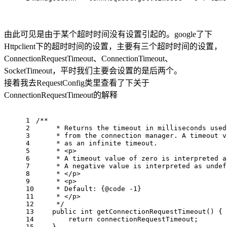
由此可见是由于某个超时时间没有设置引起的。google了下
Httpclient下的超时时间的设置，主要有三个超时时间的设置，
ConnectionRequestTimeout、ConnectionTimeout、
SocketTimeout，平时我们主要会设置的是后两个。
接着我去RequestConfig类里查看了下关于
ConnectionRequestTimeout的解释
1
/**
2
     * Returns the timeout in milliseconds used
3
     * from the connection manager. A timeout v
4
     * as an infinite timeout.
5
     * <p>
6
     * A timeout value of zero is interpreted a
7
     * A negative value is interpreted as undef
8
     * </p>
9
     * <p>
10
     * Default: {
@code
 -1}
11
     * </p>
12
     */
13
public
int
getConnectionRequestTimeout
()
 {
14
return
 connectionRequestTimeout;
15
    }