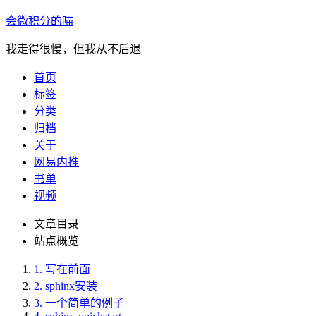
会微积分的喵
我走得很慢，但我从不后退
首页
标签
分类
归档
关于
网易内推
书单
视频
文章目录
站点概览
1.
写在前面
2.
sphinx安装
3.
一个简单的例子