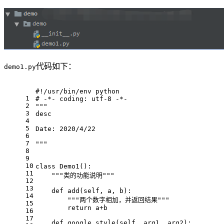
代码如下：
demo1.py
#!/usr/bin/env python
1
# -*- coding: utf-8 -*-
2
"""
3
desc
4
5
Date: 2020/4/22
6
7
"""
8
9
10
class
Demo1
():
11
"""类的功能说明"""
12
13
def
add
(
self, a, b
):
14
"""两个数字相加，并返回结果"""
15
return
 a+b
16
17
def
google_style
(
self, arg1, arg2
):