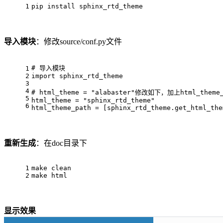
1
pip install sphinx_rtd_theme
导入模块
：修改source/conf.py文件
# 导入模块
1
2
import
 sphinx_rtd_theme
3
4
# html_theme = "alabaster"修改如下，加上html_theme_
5
html_theme = 
"sphinx_rtd_theme"
6
html_theme_path = [sphinx_rtd_theme.get_html_the
重新生成
：在doc目录下
1
make clean
2
make html
显示效果