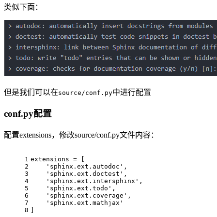
类似下面：
但是我们可以在
中进行配置
source/conf.py
conf.py配置
配置extensions，修改source/conf.py文件内容：
1
extensions = [
2
'sphinx.ext.autodoc'
,
3
'sphinx.ext.doctest'
,
4
'sphinx.ext.intersphinx'
,
5
'sphinx.ext.todo'
,
6
'sphinx.ext.coverage'
,
7
'sphinx.ext.mathjax'
8
]