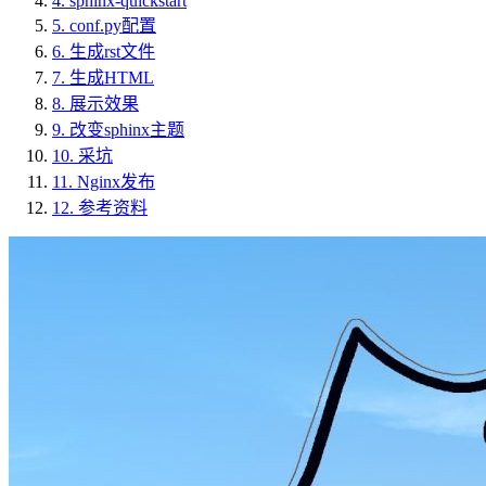
4.
sphinx-quickstart
5.
conf.py配置
6.
生成rst文件
7.
生成HTML
8.
展示效果
9.
改变sphinx主题
10.
采坑
11.
Nginx发布
12.
参考资料