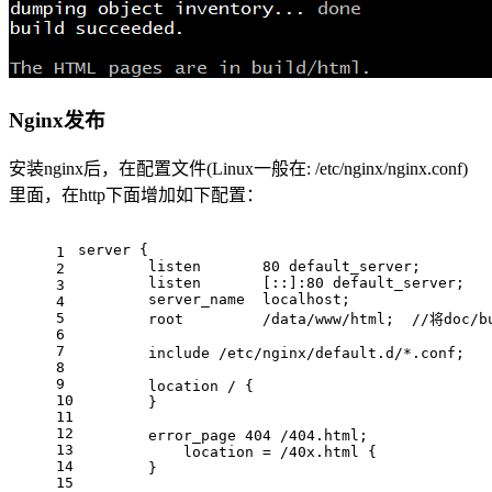
Nginx发布
安装nginx后，在配置文件(Linux一般在: /etc/nginx/nginx.conf)
里面，在http下面增加如下配置：
server {
1
        listen       
80
 default_server;
2
        listen       [::]:
80
 default_server;
3
        server_name  localhost; 
4
5
        root         /data/www/html;  //将doc/
6
7
        include /etc/nginx/default.d/*.conf;
8
9
        location / {
10
        }
11
12
        error_page 
404
 /
404.
html;
13
            location = /40x.html {
14
        }
15