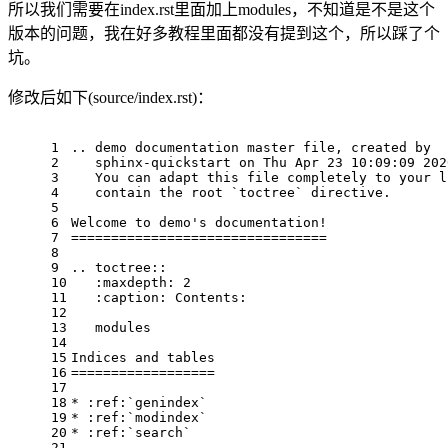
所以我们需要在index.rst里面加上modules，不知道是不是这个
版本的问题，我在好多教程里面都没有提到这个，所以踩了个
坑。
修改后如下(source/index.rst)：
1
.. demo documentation master file, created by
2
   sphinx-quickstart on Thu Apr 23 10:09:09 202
3
   You can adapt this file completely to your l
4
   contain the root `toctree` directive.
5
6
Welcome to demo's documentation!
7
================================
8
9
.. toctree::
10
   :maxdepth: 2
11
   :caption: Contents:
12
13
   modules
14
15
Indices and tables
16
==================
17
18
* :ref:`genindex`
19
* :ref:`modindex`
20
* :ref:`search`
21