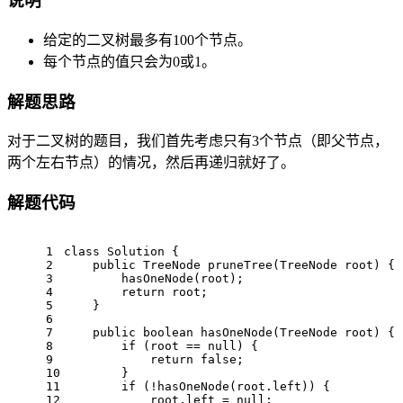
说明
给定的二叉树最多有100个节点。
每个节点的值只会为0或1。
解题思路
对于二叉树的题目，我们首先考虑只有3个节点（即父节点，
两个左右节点）的情况，然后再递归就好了。
解题代码
1
class
Solution
 {
2
public
 TreeNode 
pruneTree
(TreeNode root)
 {
3
        hasOneNode(root);
4
return
 root;
5
    }
6
7
public
boolean
hasOneNode
(TreeNode root)
 {
8
if
 (root == 
null
) {
9
return
false
;
10
        }
11
if
 (!hasOneNode(root.left)) {
12
            root.left = 
null
;