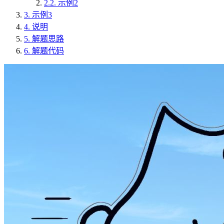
2.2.
示例2
3.
示例3
4.
说明
5.
解题思路
6.
解题代码