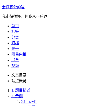
会微积分的喵
我走得很慢，但我从不后退
首页
标签
分类
归档
关于
网易内推
书单
视频
文章目录
站点概览
1.
题目描述
2.
示例
2.1.
示例1