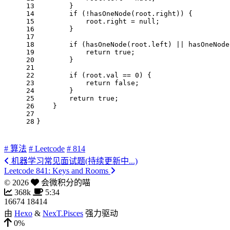
13
        } 
14
if
 (!hasOneNode(root.right)) {
15
            root.right = 
null
;
16
        } 
17
18
if
 (hasOneNode(root.left) || hasOneNode
19
return
true
;
20
        }
21
22
if
 (root.val == 
0
) {
23
return
false
;
24
        }
25
return
true
;
26
    }
27
28
}
# 算法
# Leetcode
# 814
机器学习常见面试题(持续更新中...)
Leetcode 841: Keys and Rooms
©
2026
会微积分的喵
368k
5:34
16674
18414
由
Hexo
&
NexT.Pisces
强力驱动
0%