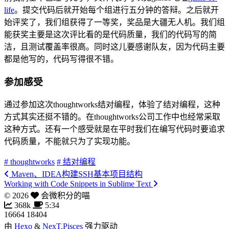
life
。提交代码后就开始每个组进行五分钟的答辩。之后就开
始评奖了，我们组获得了一等奖，奖品是大疆无人机。我们组
能获奖主要是这次评比看的是代码质量，我们的代码写的简
洁，且测试覆盖率很高。同时这儿要感谢队友，因为代码主要
都是他写的，代码写得很不错。
参加感受
通过参加这次thoughtworks结对编程，体验了结对编程，这种
方式其实还挺不错的。在thoughtworks公司工作中也经常采取
这种方式。还有一个感受就是在平时我们在编写代码时要追求
代码质量，不能就只为了实现功能。
# thoughtworks
# 结对编程
Maven、IDEA构建SSH基本项目结构
Working with Code Snippets in Sublime Text
©
2026
会微积分的喵
368k
5:34
16664
18404
由
Hexo
&
NexT.Pisces
强力驱动