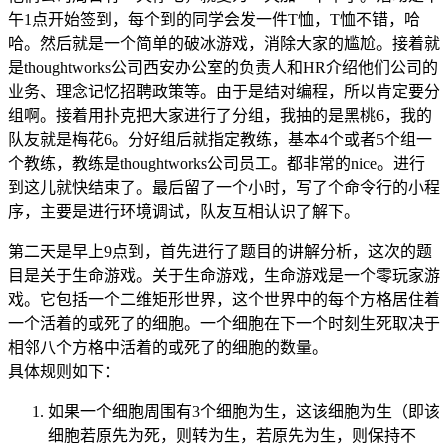
午1点开始签到，每个到的同学会发一件T恤，T恤不错，哈
哈。然后就是一个简单的破冰游戏，消除大家的尴尬。接着就
是thoughtworks公司西安办公室的负责人和HR介绍他们公司的
业务、理念记忆招聘政策等。由于是结对编程，所以肯定要分
组啊。接着用扑克把大家进行了分组，我抽的是黑桃6，我的
队友就是梅花6。分好组后就指定教练，基本4个或者5个组一
个教练，教练是thoughtworks公司员工。都非常的nice。进行
到这儿就快结束了。最后留了一个小时，写了个命令行的小程
序，主要是进行环境调试，队友互相认识了解下。
第二天是早上9点到，首先进行了题目的讲解分析，这次的题
目是关于生命游戏。关于生命游戏，生命游戏是一个零玩家游
戏。它包括一个二维矩形世界，这个世界中的每个方格居住着
一个活着的或死了的细胞。一个细胞在下一个时刻生死取决于
相邻八个方格中活着的或死了的细胞的数量。
具体规则如下：
如果一个细胞周围有3个细胞为生，这该细胞为生（即该
细胞若原先为死，则转为生，若原先为生，则保持不