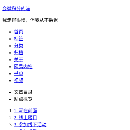
会微积分的喵
我走得很慢，但我从不后退
首页
标签
分类
归档
关于
网易内推
书单
视频
文章目录
站点概览
1.
写在前面
2.
线上题目
3.
参加线下活动