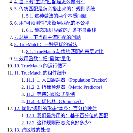
4.
当下的”主流”匹配是怎么做的？
5.
传统匹配是怎么搭出来的：规则系统
5.1.
这种做法的两个本质问题
6.
用”可预测性”来衡量匹配的不公平
6.1.
静态规则导致的几条不良曲线
7.
总结一下当前主流匹配的问题
8.
TrueMatch：一种更优的做法
8.1.
TrueMatch 与传统匹配的高层对比
9.
效用函数：把”最优”量化
10.
TrueMatch 的运行循环
11.
TrueMatch 的组件细节
11.1.
1. 人口跟踪器（Population Tracker）
11.2.
2. 指标预测器（Metric Predictor）
11.3.
等待时间公式举例
11.4.
3. 优化器（Optimizer）
12.
优化”规则的形态”本身：百分位映射
12.1.
我们最终用的：基于百分位的匹配
12.2.
这种规则形态究竟好多少？
13.
跨区域的处理