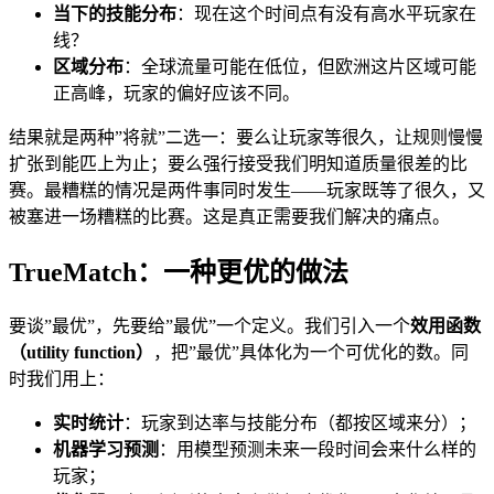
当下的技能分布
：现在这个时间点有没有高水平玩家在
线？
区域分布
：全球流量可能在低位，但欧洲这片区域可能
正高峰，玩家的偏好应该不同。
结果就是两种”将就”二选一：要么让玩家等很久，让规则慢慢
扩张到能匹上为止；要么强行接受我们明知道质量很差的比
赛。最糟糕的情况是两件事同时发生——玩家既等了很久，又
被塞进一场糟糕的比赛。这是真正需要我们解决的痛点。
TrueMatch：一种更优的做法
要谈”最优”，先要给”最优”一个定义。我们引入一个
效用函数
（utility function）
，把”最优”具体化为一个可优化的数。同
时我们用上：
实时统计
：玩家到达率与技能分布（都按区域来分）；
机器学习预测
：用模型预测未来一段时间会来什么样的
玩家；