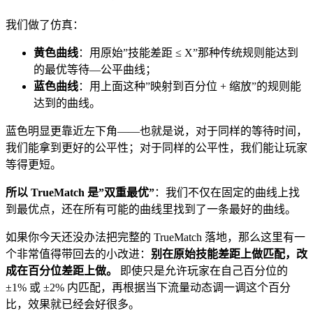
我们做了仿真：
黄色曲线
：用原始”技能差距 ≤ X”那种传统规则能达到
的最优等待—公平曲线；
蓝色曲线
：用上面这种”映射到百分位 + 缩放”的规则能
达到的曲线。
蓝色明显更靠近左下角——也就是说，对于同样的等待时间，
我们能拿到更好的公平性；对于同样的公平性，我们能让玩家
等得更短。
所以 TrueMatch 是”双重最优”
：我们不仅在固定的曲线上找
到最优点，还在所有可能的曲线里找到了一条最好的曲线。
如果你今天还没办法把完整的 TrueMatch 落地，那么这里有一
个非常值得带回去的小改进：
别在原始技能差距上做匹配，改
成在百分位差距上做。
即使只是允许玩家在自己百分位的
±1% 或 ±2% 内匹配，再根据当下流量动态调一调这个百分
比，效果就已经会好很多。