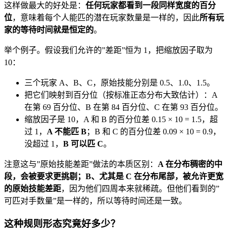
这样做最大的好处是：
任何玩家都看到一段同样宽度的百分
位
，意味着每个人能匹的潜在玩家数量是一样的，因此
所有玩
家的等待时间就是恒定的
。
举个例子。假设我们允许的”差距”恒为 1，把缩放因子取为
10：
三个玩家 A、B、C，原始技能分别是 0.5、1.0、1.5。
把它们映射到百分位（按标准正态分布大致估计）：A
在第 69 百分位、B 在第 84 百分位、C 在第 93 百分位。
缩放因子是 10，A 和 B 的百分位差 0.15 × 10 = 1.5，超
过 1，
A 不能匹 B
；B 和 C 的百分位差 0.09 × 10 = 0.9，
没超过 1，
B 可以匹 C
。
注意这与”原始技能差距”做法的本质区别：
A 在分布稠密的中
段，会被要求更挑剔；B、尤其是 C 在分布尾部，被允许更宽
的原始技能差距
，因为他们四周本来就稀疏。但他们看到的”
可匹对手数量”是一样的，所以等待时间还是一致。
这种规则形态究竟好多少？