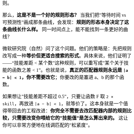
则。
那么，
这是不是一个好的规则形态？
当我们把”等待时间 vs
可预测性”画成那条曲线，会发现：
规则的形态本身决定了这
条曲线长什么样。
同一时间点上，能不能找到一条更好的曲
线？
微软研究院（自然）问了这个问题。他们的策略是：先把规则
改写成一种
等价但更适合搜索的形式
。具体来说，他们证明了
——“技能差距 < 某个数”这种规则，可以重写成”某个关于技
能的函数之差 < 1”。也就是说，
真正的匹配器规则永远是
|a
，你不需要改它
；你要改的是塞进 a、b 的那个函
− b| < 1
数。
如果想让”技能差距不超过 0.5”，只要让函数 F 取
2 ×
，再放进
，就等价了。这本身就是一个值
skill
|a − b| < 1
得带回去的工程改进：
你完全不需要去改匹配器内部的规则比
较，只需要改变你喂给它的”技能值”是怎么算出来的。
这让
你可以非常方便地在线调匹配的”松紧度”。