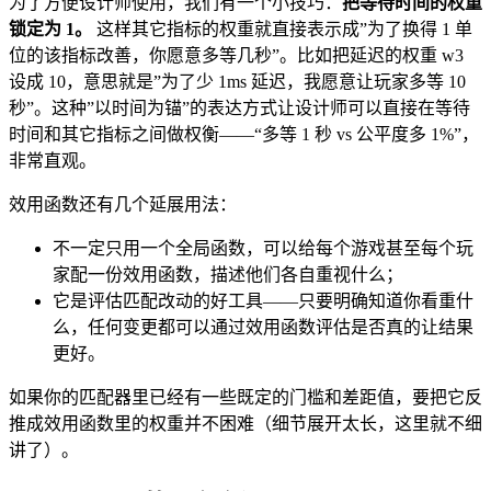
为了方便设计师使用，我们有一个小技巧：
把等待时间的权重
锁定为 1。
这样其它指标的权重就直接表示成”为了换得 1 单
位的该指标改善，你愿意多等几秒”。比如把延迟的权重 w3
设成 10，意思就是”为了少 1ms 延迟，我愿意让玩家多等 10
秒”。这种”以时间为锚”的表达方式让设计师可以直接在等待
时间和其它指标之间做权衡——“多等 1 秒 vs 公平度多 1%”，
非常直观。
效用函数还有几个延展用法：
不一定只用一个全局函数，可以给每个游戏甚至每个玩
家配一份效用函数，描述他们各自重视什么；
它是评估匹配改动的好工具——只要明确知道你看重什
么，任何变更都可以通过效用函数评估是否真的让结果
更好。
如果你的匹配器里已经有一些既定的门槛和差距值，要把它反
推成效用函数里的权重并不困难（细节展开太长，这里就不细
讲了）。