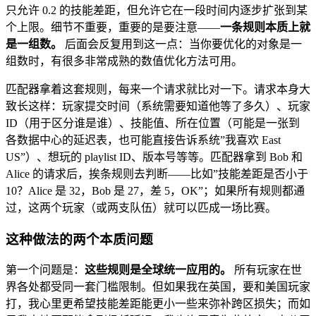
只允许 0.2 的技能差距，但允许它在一段时间内逐步扩张到某
个上限。细节不重要，重要的是要注意——
一条规则本质上就
是一组数。
后面会反复用到这一点：当你要优化的对象是一
组数时，有很多非常成熟的数值优化方法可用。
匹配器拿着这套规则，每来一个请求就比对一下。请求本身大
致长这样：玩家提交时间（系统需要知道他等了多久）、玩家
ID（用于区分谁是谁）、技能值、所在位置（可能是一张到
各数据中心的延迟表，也可能直接告诉系统”我喜欢 East
US”）、想玩的 playlist ID、版本号等等。匹配器拿到 Bob 和
Alice 的请求后，挨条规则去判断——比如”技能差距是否小于
10？Alice 是 32，Bob 是 27，差 5，OK”；如果所有规则都通
过，这两个玩家（或两支队伍）就可以匹成一场比赛。
这种做法的两个本质问题
第一个问题是：
这些规则是全球统一应用的。
所有玩家在世
界各处都受同一套门槛限制。但如果我在英国，要和美国玩家
打，我心里更希望技能差距能更小一些来弥补跨区损失；而如