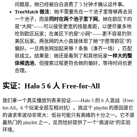
问题是，她已经被白白浪费了 5 分钟才确认这件事。
TrueMatch 做法
：她不需要先在一个池子里等够再去另
一个池子，而是
同时在两个池子里下网
。她在欧区下的
是”大网”——可以接受更宽的技能差距，以便尽量多地
吃到欧区玩家；在美区下的是”小网”——更不容易钓到
美区玩家。两张网的大小直接体现了她”宁愿等欧区”的
偏好。一旦两张网加起来够 7 条鱼（凑齐一场），匹配
就成立。结果是：她还是看到了和其他玩家
一样大的整
体候选池
，但搜索过程更符合她的偏好，等待时间也更
合理。
实证：Halo 5 6 人 Free-for-All
我们拿一个真实播放列表来验证——Halo 5 的 6 人混战（Free-
for-All，6 个玩家全部互相对抗）。挑这个 playlist 的原因是它
的请求率波动非常大：低谷可能只有高峰的十分之一。它不是
最热门的 playlist 之一，反而恰好提供了一个”高波动”的实验
环境。