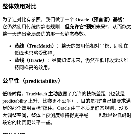
整体效用对比
为了让对比有参照，我们做了一个
Oracle（预言者）基线
：
它仍然使用传统的静态规则，
但允许它”预知未来”
，从而能为
整一天选出全局最优的那一套静态参数。
黄线（TrueMatch）
：整天的效用值相对平稳，即使在
低峰也只略受影响；
蓝线（Oracle）
：尽管知道未来，仍然在低峰段无法维
持同样高的效用。
公平性（predictability）
低峰时段，TrueMatch
主动放宽
了允许的技能差距（也就是
predictability 上升、比赛更不公平），目的是把”自己被要求满
足的那个效用目标”撑住。Oracle 由于本质是静态规则，没多
大调整空间，整体上预测度维持得更平稳——也就是说低峰时
段它的比赛更公平一些。