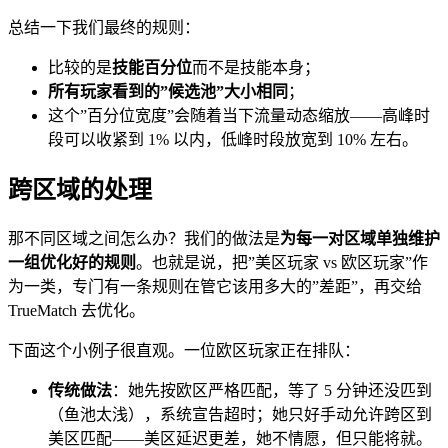
总结一下我们最终的规则：
比较的是
技能百分位
而不是技能本身；
所有玩家看到的”候选池”大小相同
；
这个”百分位宽度”会随着当下流量动态缩放——高峰时
段可以收紧到 1% 以内，低峰时段放宽到 10% 左右。
跨区域的处理
那不同区域之间怎么办？我们的做法是
为每一对区域单独维护
一组优化好的规则
。也就是说，把”美区玩家 vs 欧区玩家”作
为一类，专门有一条规则在管它该用多大的”差距”，再交给
TrueMatch 去优化。
下面这个小例子很直观。一位欧区玩家正在排队：
传统做法
：她先按欧区严格匹配，等了 5 分钟还没匹到
（鱼池太浅），系统宣告超时；她只好手动允许跨区到
美区匹配——美区延迟更差，她不情愿，但只能将就。