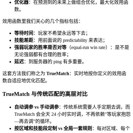
优化器
：在预测到的未来上做组合优化，最大化效用函
数。
效用函数里我们关心的几个指标包括：
等待时间
：玩家不希望永远等下去；
技能差距
：用前面说的 predictability 来表达；
强弱玩家的胜率是否对等
（equal-run win rate）：是不是
无论强弱都有合理的胜率；
延迟
：到服务器的 ping 有多重要。
这套方法我们称之为
TrueMatch
：实时地按你定义的效用函
数自适应地优化匹配。
TrueMatch 与传统匹配的高层对比
自动调参 vs 手动调参
：传统系统需要人手定期去调，而
TrueMatch 会全天 24 小时实时调，不再依赖”等玩家抱怨
—再去调”的循环。
按区域和技能段定制 vs 全局一套规则
：每对区域、每个