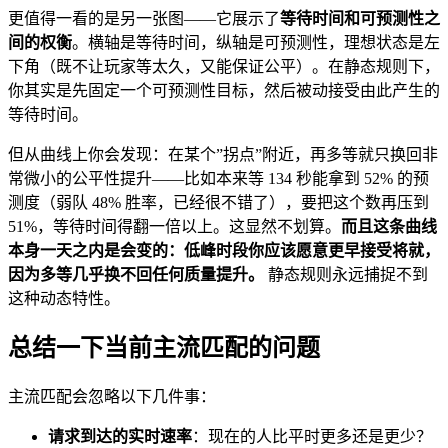
更值得一看的是另一张图——它展示了
等待时间和可预测性之
间的权衡
。横轴是等待时间，纵轴是可预测性，理想状态是左
下角（既不让玩家等太久，又能保证公平）。在静态规则下，
你其实是先固定一个可预测性目标，然后被动接受由此产生的
等待时间。
但从曲线上你会发现：在某个”拐点”附近，再多等就只换回非
常微小的公平性提升——比如本来等 134 秒能拿到 52% 的预
测度（弱队 48% 胜率，已经很不错了），要把这个数再压到
51%，等待时间得翻一倍以上。这显然不划算。
而且这条曲线
本身一天之内是会变的：低峰时段你应该愿意更早接受将就，
因为多等几乎换不回任何质量提升。
静态规则永远捕捉不到
这种动态特性。
总结一下当前主流匹配的问题
主流匹配会忽略以下几件事：
请求到达的实时速率
：现在的人比平时更多还是更少？