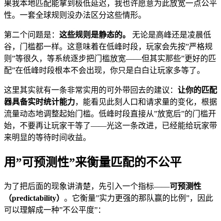
果我本地匹配能拿到极低延迟，我也许愿意为此放宽一点公平
性。一套全球规则没办法区分这些情形。
第二个问题是：
这些规则是静态的。
无论是高峰还是凌晨低
谷，门槛都一样。这意味着在低峰时段，玩家会先按”严格规
则”等很久，等系统逐步把门槛放宽——但其实那些”更好的匹
配”在低峰时段根本不会出现，你只是白白让玩家多等了。
这里其实就有一条非常实用的可外带回去的建议：
让你的匹配
器具备实时统计能力
，能看见此刻人口和请求量的变化，根据
流量动态地调整起始门槛。低峰时段直接从”放宽后”的门槛开
始，不要再让玩家干等了——光这一条改进，已经能给玩家带
来明显的等待时间收益。
用”可预测性”来衡量匹配的不公平
为了把后面的现象讲清楚，先引入一个指标——
可预测性
（predictability）
。它衡量”实力更强的那队赢的比例”，因此
可以理解成一种”不公平度”：