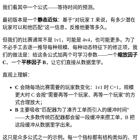
我们看其中一个公式——等待时间的预测。
最初版本是一个
静态近似
：基于”对玩家 T 来说，有多少潜在
玩家可以和他匹配”这一信息，反推他要等多久。
但我们的比赛通常不是 1v1，可能是 4v4，也可能更多。为了
不必手工去逐一推导每种规模、每种动态特征下的修正项，我
们的做法是：给这条公式加两个可学习参数——一个
缩放因子
C
、一个
平移因子 B
，让它们直接从数据里学。
直观上理解：
C
会随每场比赛需要的玩家数变化：1v1 时 C=1，规模
更大时 C 会按”需要再等一个玩家、再等一个玩家”的方
式合理放大；
B
主要吸收”匹配器为了凑齐工单而引入的缓冲时间”
——大多数传统匹配器都会留一段缓冲来攒工单，B 把
这段缓冲从数据里学出来。
这只是众多公式之一的示例。每一个指标都有结构类似的、可