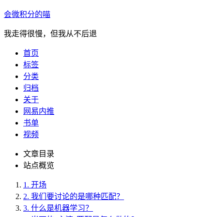
会微积分的喵
我走得很慢，但我从不后退
首页
标签
分类
归档
关于
网易内推
书单
视频
文章目录
站点概览
1.
开场
2.
我们要讨论的是哪种匹配？
3.
什么是机器学习？